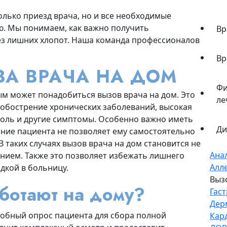
олько приезд врача, но и все необходимые
ю. Мы понимаем, как важно получить
Вр
з лишних хлопот. Наша команда профессионалов
Вр
А ВРАЧА НА ДОМ
Фи
м может понадобиться вызов врача на дом. Это
ле
 обострение хронических заболеваний, высокая
боль и другие симптомы. Особенно важно иметь
Ди
яние пациента не позволяет ему самостоятельно
 таких случаях вызов врача на дом становится не
Ана
нием. Также это позволяет избежать лишнего
Алл
здкой в больницу.
Выз
ботают на дому?
Гас
Дер
робный опрос пациента для сбора полной
Кар