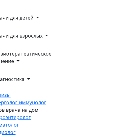
ачи для детей
ачи для взрослых
зиотерапевтическое
чение
агностика
лизы
ерголог-иммунолог
ов врача на дом
троэнтеролог
матолог
диолог