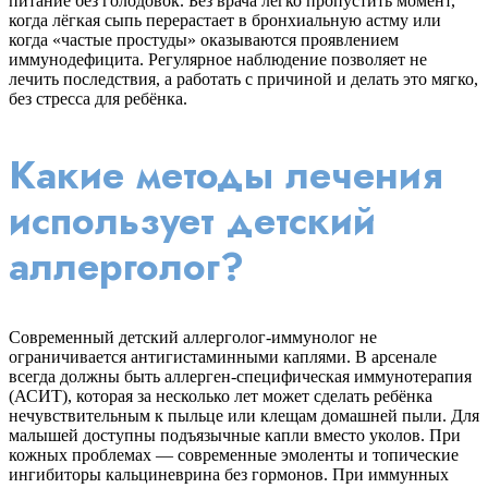
питание без голодовок. Без врача легко пропустить момент,
когда лёгкая сыпь перерастает в бронхиальную астму или
когда «частые простуды» оказываются проявлением
иммунодефицита. Регулярное наблюдение позволяет не
лечить последствия, а работать с причиной и делать это мягко,
без стресса для ребёнка.
Какие методы лечения
использует детский
аллерголог?
Современный детский аллерголог-иммунолог не
ограничивается антигистаминными каплями. В арсенале
всегда должны быть аллерген-специфическая иммунотерапия
(АСИТ), которая за несколько лет может сделать ребёнка
нечувствительным к пыльце или клещам домашней пыли. Для
малышей доступны подъязычные капли вместо уколов. При
кожных проблемах — современные эмоленты и топические
ингибиторы кальциневрина без гормонов. При иммунных