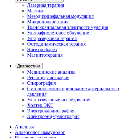
Лазерная терапия
Массаж
Мезодиэнцефальная модуляция
Микрополяризация
Транскраниальная электростимуляция
Ультрафиолетовое облучение
Ультразвуковая терапия
Фотодинамическая терапия
Электрофорез
Магнитотерапия
Диагностика
Медицинские анализы
Реоэнцефалография
Спирография
Суточное мониторирование артериального
давления
Ультразвуковые исследования
Холтер ЭКГ
Электрокардиография
Электроэнцефалография
Анализы
Аллерголог-иммунолог
Вызов врача на дом