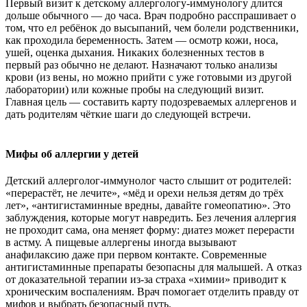
Первый визит к детскому аллергологу-иммунологу длится
дольше обычного — до часа. Врач подробно расспрашивает о
том, что ел ребёнок до высыпаний, чем болели родственники,
как проходила беременность. Затем — осмотр кожи, носа,
ушей, оценка дыхания. Никаких болезненных тестов в
первый раз обычно не делают. Назначают только анализы
крови (из вены, но можно прийти с уже готовыми из другой
лаборатории) или кожные пробы на следующий визит.
Главная цель — составить карту подозреваемых аллергенов и
дать родителям чёткие шаги до следующей встречи.
Мифы об аллергии у детей
Детский аллерголог-иммунолог часто слышит от родителей:
«перерастёт, не лечите», «мёд и орехи нельзя детям до трёх
лет», «антигистаминные вредны, давайте гомеопатию». Это
заблуждения, которые могут навредить. Без лечения аллергия
не проходит сама, она меняет форму: диатез может перерасти
в астму. А пищевые аллергены иногда вызывают
анафилаксию даже при первом контакте. Современные
антигистаминные препараты безопасны для малышей. А отказ
от доказательной терапии из-за страха «химии» приводит к
хроническим воспалениям. Врач помогает отделить правду от
мифов и выбрать безопасный путь.