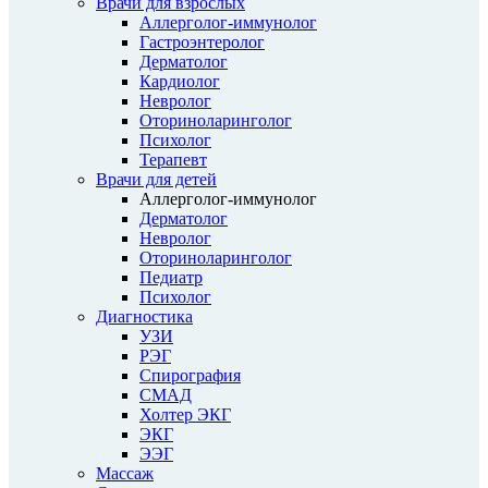
Врачи для взрослых
Аллерголог-иммунолог
Гастроэнтеролог
Дерматолог
Кардиолог
Невролог
Оториноларинголог
Психолог
Терапевт
Врачи для детей
Аллерголог-иммунолог
Дерматолог
Невролог
Оториноларинголог
Педиатр
Психолог
Диагностика
УЗИ
РЭГ
Спирография
СМАД
Холтер ЭКГ
ЭКГ
ЭЭГ
Массаж