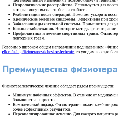
(дегенеративные изменения в позвоночнике) и травмами 
Неврологические расстройства.
Используется для восст
которые могут вызывать боль и слабость.
Реабилитация после операций.
Помогает ускорить восст
Хронические болевые синдромы.
Эффективна при хрони
Заболевания дыхательной системы.
Применяется для ул
Кожные заболевания.
Некоторые методы физиотерапии мо
Профилактика и лечение спортивных травм.
Физиотера
повторных травм.
Говорим о широком общем направлении под названием «Физиоте
elk.ru/uslugi/fizioterapevticheskoe-lechenie
, то увидим гораздо бо
Преимущества физиотера
Физиотерапевтическое лечение обладает рядом преимуществ:
Минимум побочных эффектов.
В отличие от медикамент
большинства пациентов.
Комплексный подход.
Физиотерапия может комбинировать
более эффективных результатов.
Персонализированное лечение.
Для каждого пациента ра