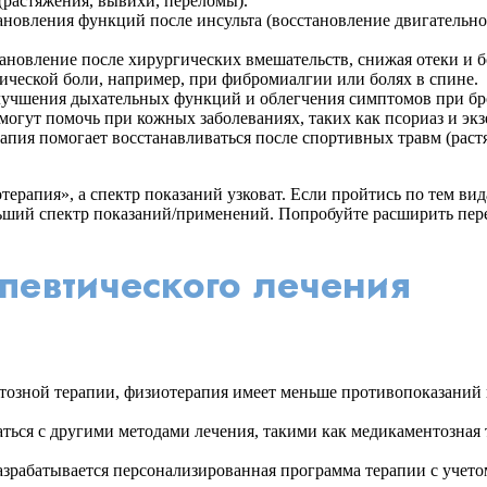
(растяжения, вывихи, переломы).
ановления функций после инсульта (восстановление двигательно
ановление после хирургических вмешательств, снижая отеки и б
ческой боли, например, при фибромиалгии или болях в спине.
учшения дыхательных функций и облегчения симптомов при бро
гут помочь при кожных заболеваниях, таких как псориаз и экз
пия помогает восстанавливаться после спортивных травм (рас
рапия», а спектр показаний узковат. Если пройтись по тем вид
льший спектр показаний/применений. Попробуйте расширить пер
певтического лечения
озной терапии, физиотерапия имеет меньше противопоказаний и
ся с другими методами лечения, такими как медикаментозная т
зрабатывается персонализированная программа терапии с учетом 