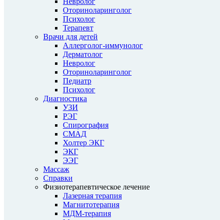
Невролог
Оториноларинголог
Психолог
Терапевт
Врачи для детей
Аллерголог-иммунолог
Дерматолог
Невролог
Оториноларинголог
Педиатр
Психолог
Диагностика
УЗИ
РЭГ
Спирография
СМАД
Холтер ЭКГ
ЭКГ
ЭЭГ
Массаж
Справки
Физиотерапевтическое лечение
Лазерная терапия
Магнитотерапия
МДМ-терапия