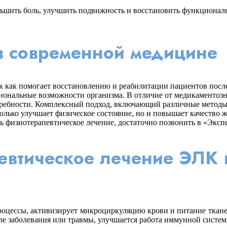
шить боль, улучшить подвижность и восстановить функциональ
в современной медицине
к как помогает восстановлению и реабилитации пациентов после
иональные возможности организма. В отличие от медикаментоз
ебности. Комплексный подход, включающий различные методы, т
олько улучшает физическое состояние, но и повышает качество 
ать физиотерапевтическое лечение, достаточно позвонить в «Эк
евтическое лечение ЭЛК 
оцессы, активизирует микроциркуляцию крови и питание тканей
сле заболевания или травмы, улучшается работа иммунной систем