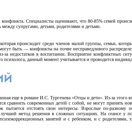
 конфликта. Специалисты оценивают, что 80-85% семей происхо
 между супругами, детьми, родителями и детьми.
 которая происходит среди членов малой группы, семьи, котор
могут быть — конфликты на почве несправедливого распределен
из-за недостатков в воспитании. Восприятие конфликтных сит
го психолога, данный момент учитывается и проводится индивид
ИЙ
санная еще в романе И.С. Тургенева «Отцы и дети». Из-за этого
ся сравнить современных детей с собой, не могут принять но
нок пытается отстоять свои интересы. Взрослые по-разному 
 — лучший метод решения в сложных ситуациях. На сеансе у 
н психокоррекционных занятий и с ребенком, и с родителями