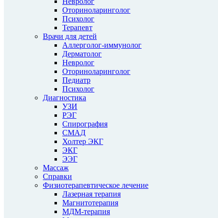
Невролог
Оториноларинголог
Психолог
Терапевт
Врачи для детей
Аллерголог-иммунолог
Дерматолог
Невролог
Оториноларинголог
Педиатр
Психолог
Диагностика
УЗИ
РЭГ
Спирография
СМАД
Холтер ЭКГ
ЭКГ
ЭЭГ
Массаж
Справки
Физиотерапевтическое лечение
Лазерная терапия
Магнитотерапия
МДМ-терапия