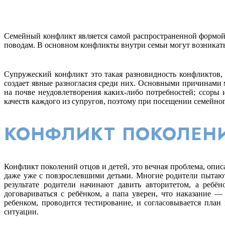
Семейный конфликт является самой распространенной формой
поводам. В основном конфликты внутри семьи могут возникать
Супружеский конфликт это такая разновидность конфликтов,
создает явные разногласия среди них. Основными причинами 
на почве неудовлетворения каких-либо потребностей; ссоры 
качеств каждого из супругов, поэтому при посещении семейно
КОНФЛИКТ ПОКОЛЕН
Конфликт поколений отцов и детей, это вечная проблема, опи
даже уже с повзрослевшими детьми. Многие родители пытают
результате родители начинают давить авторитетом, а ребё
договариваться с ребёнком, а папа уверен, что наказание
ребенком, проводится тестирование, и согласовывается пла
ситуации.