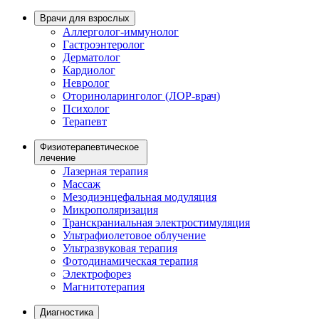
Врачи для взрослых
Аллерголог-иммунолог
Гастроэнтеролог
Дерматолог
Кардиолог
Невролог
Оториноларинголог (ЛОР-врач)
Психолог
Терапевт
Физиотерапевтическое
лечение
Лазерная терапия
Массаж
Мезодиэнцефальная модуляция
Микрополяризация
Транскраниальная электростимуляция
Ультрафиолетовое облучение
Ультразвуковая терапия
Фотодинамическая терапия
Электрофорез
Магнитотерапия
Диагностика