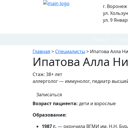
г. Воронеж
ул. Хользу
ул. 9 Январ
Главная
О кли
Главная
>
Специалисты
>
Ипатова Алла Н
Ипатова Алла Н
Стаж: 38+ лет
аллерголог — иммунолог, педиатр высше
Записаться
Возраст пациента:
дети и взрослые
Образование:
1987 г.
— окончила ВГМИ им. Н.Н. Бур