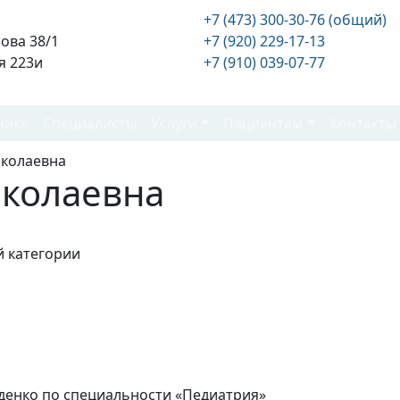
+7 (473) 300-30-76 (общий)
нова 38/1
+7 (920) 229-17-13
я 223и
+7 (910) 039-07-77
нике
Специалисты
Услуги
Пациентам
Контакты
иколаевна
иколаевна
й категории
денко по специальности «Педиатрия»