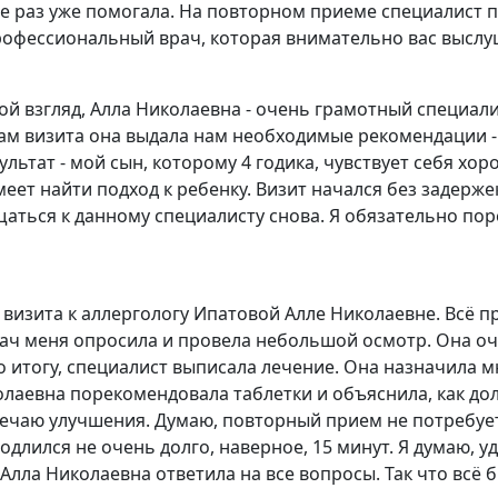
не раз уже помогала. На повторном приеме специалист 
офессиональный врач, которая внимательно вас выслуш
мой взгляд, Алла Николаевна - очень грамотный специал
ам визита она выдала нам необходимые рекомендации -
ультат - мой сын, которому 4 годика, чувствует себя хо
меет найти подход к ребенку. Визит начался без задерж
аться к данному специалисту снова. Я обязательно по
 визита к аллергологу Ипатовой Алле Николаевне. Всё 
рач меня опросила и провела небольшой осмотр. Она оч
о итогу, специалист выписала лечение. Она назначила мн
колаевна порекомендовала таблетки и объяснила, как до
амечаю улучшения. Думаю, повторный прием не потребуетс
одлился не очень долго, наверное, 15 минут. Я думаю, у
а Алла Николаевна ответила на все вопросы. Так что всё 