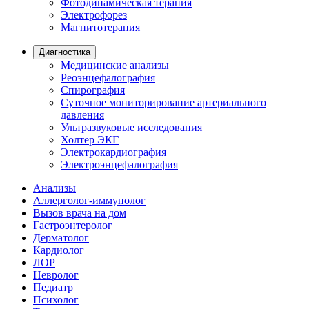
Фотодинамическая терапия
Электрофорез
Магнитотерапия
Диагностика
Медицинские анализы
Реоэнцефалография
Спирография
Суточное мониторирование артериального
давления
Ультразвуковые исследования
Холтер ЭКГ
Электрокардиография
Электроэнцефалография
Анализы
Аллерголог-иммунолог
Вызов врача на дом
Гастроэнтеролог
Дерматолог
Кардиолог
ЛОР
Невролог
Педиатр
Психолог