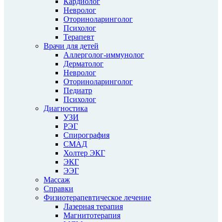
Кардиолог
Невролог
Оториноларинголог
Психолог
Терапевт
Врачи для детей
Аллерголог-иммунолог
Дерматолог
Невролог
Оториноларинголог
Педиатр
Психолог
Диагностика
УЗИ
РЭГ
Спирография
СМАД
Холтер ЭКГ
ЭКГ
ЭЭГ
Массаж
Справки
Физиотерапевтическое лечение
Лазерная терапия
Магнитотерапия