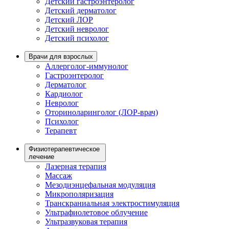
Детский гастроэнтеролог
Детский дерматолог
Детский ЛОР
Детский невролог
Детский психолог
Врачи для взрослых
Аллерголог-иммунолог
Гастроэнтеролог
Дерматолог
Кардиолог
Невролог
Оториноларинголог (ЛОР-врач)
Психолог
Терапевт
Физиотерапевтическое
лечение
Лазерная терапия
Массаж
Мезодиэнцефальная модуляция
Микрополяризация
Транскраниальная электростимуляция
Ультрафиолетовое облучение
Ультразвуковая терапия